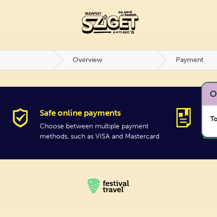
Overview
Payment
O
Safe online payments
Offi
To
Choose between multiple payment
Neve
methods, such as VISA and Mastercard
offic