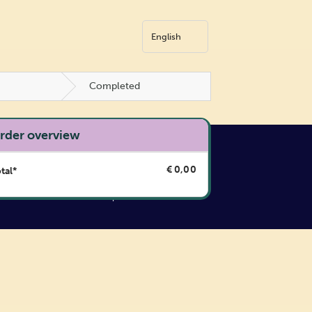
Completed
rder overview
cial travel partner
€
0,00
tal*
r pay too much! We only sell
ial tickets for the current price