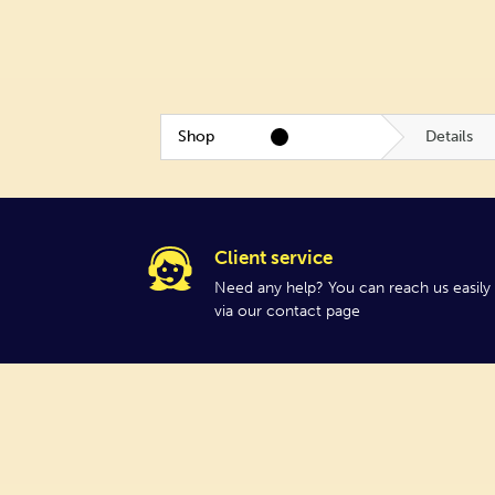
Shop
Details
Client service
Need any help? You can reach us easily
via our contact page