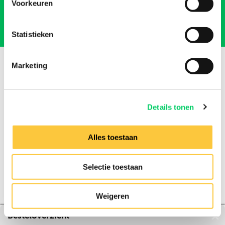
Voorkeuren
Officieel travel partner
Statistieken
Marketing
Details tonen
Alles toestaan
Over ons
Affiliatie
Selectie toestaan
Vacatures
Privacy & cookies
Weigeren
© 2026 - All rights reserved
Besteloverzicht