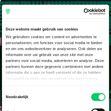
Deze website maakt gebruik van cookies
We gebruiken cookies om content en advertenties te
personaliseren, om functies voor social media te bieden
en om ons websiteverkeer te analyseren. Ook delen we
informatie over uw gebruik van onze site met onze
partners voor social media, adverteren en analyse. Deze
Safe online payments
partners kunnen deze gegevens combineren met andere
Choose between multiple payment methods, such as VISA
informatie die u aan ze heeft verstrekt of die ze hebben
and Mastercard
verzameld op basis van uw gebruik van hun services.
Toestemmingsselectie
Noodzakelijk